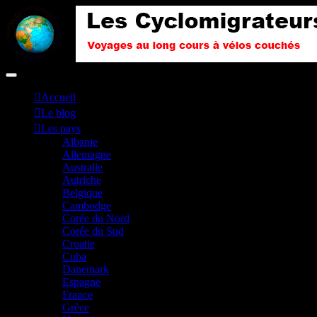
Accueil
Le blog
Les pays
Albanie
Allemagne
Australie
Autriche
Belgique
Cambodge
Corée du Nord
Corée du Sud
Croatie
Cuba
Danemark
Espagne
France
Grèce