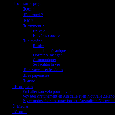
Tout sur le projet
Qui ?
Pourquoi ?
Où ?
Comment ?
En vélo
En vélos couchés
Le matériel
Rouler
La mécanique
Dormir & manger
Communiquer
Se faciliter la vie
Les vaccins et les dents
Les paperasses
Biblio
Bons plans
Emballer son vélo pour l’avion
Voyager gratuitement en Australie et en Nouvelle Zéland
Payer moins cher les attractions en Australie et Nouvelle
_Médias
Contact