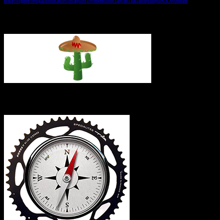
Bas
Pologne
Portugal
Roumanie
Slovaquie
Slovénie
Suisse
Taiwan
Thaïlande
Turquie
USA
Vietnam
Vous avez manqué un épisode ?
L’itinéraire