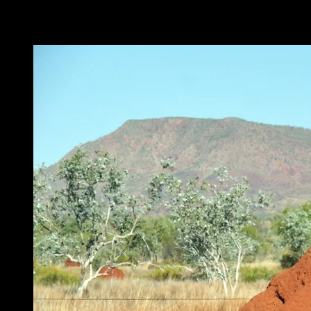
p1150234