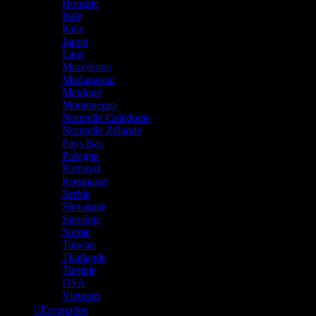
Hongrie
Inde
Italie
Japon
Laos
Macédoine
Madagascar
Mexique
Montenegro
Nouvelle Calédonie
Nouvelle Zélande
Pays Bas
Pologne
Portugal
Roumanie
Serbie
Slovaquie
Slovénie
Suisse
Taiwan
Thaïlande
Turquie
USA
Vietnam
Escapades