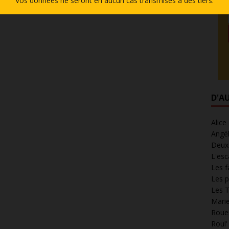
Vos données ne seront en aucun cas transmises à des tiers.
D'A
Alice
Angél
Deux 
L'esc
Les f
Les p
Les T
Marie
Roues
Roul