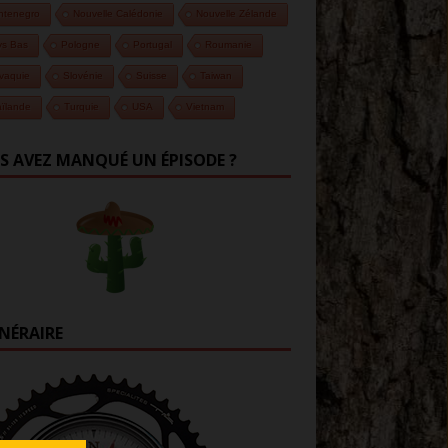
ntenegro
Nouvelle Calédonie
Nouvelle Zélande
ys Bas
Pologne
Portugal
Roumanie
vaquie
Slovénie
Suisse
Taiwan
ïlande
Turquie
USA
Vietnam
S AVEZ MANQUÉ UN ÉPISODE ?
INÉRAIRE