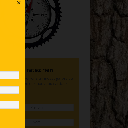
×
Ne ratez rien !
Nous vous enverrons un message lors de
la publication des nouveaux articles
Prénom
Nom