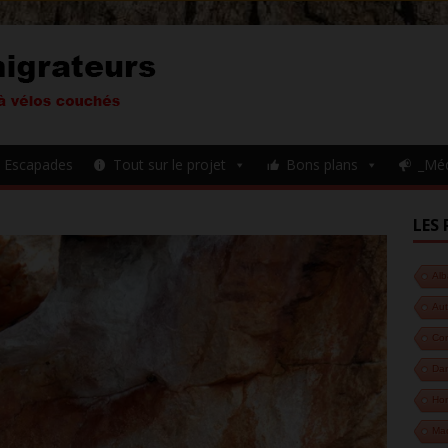
Escapades
Tout sur le projet
Bons plans
_Mé
LES 
Alb
Aut
Cor
Da
Hon
Ma