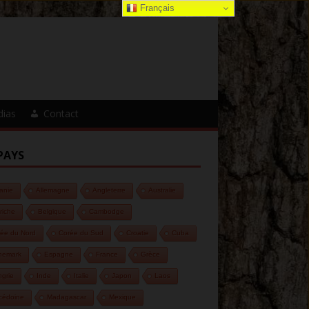
Français
dias
Contact
PAYS
anie
Allemagne
Angleterre
Australie
riche
Belgique
Cambodge
ée du Nord
Corée du Sud
Croatie
Cuba
nemark
Espagne
France
Grèce
grie
Inde
Italie
Japon
Laos
cédoine
Madagascar
Mexique