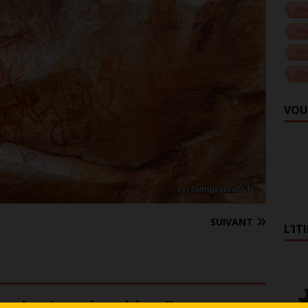
Mo
Pa
Slo
Tha
VOU
SUIVANT
L’IT
aire (on aime bien !)