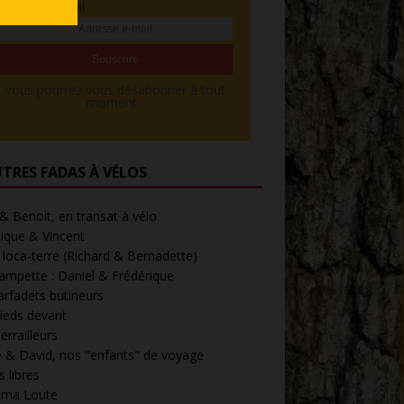
Adresse e-mail
Vous pourrez vous désabonner à tout
moment.
UTRES FADAS À VÉLOS
 & Benoit, en transat à vélo
ique & Vincent
loca-terre (Richard & Bernadette)
ampette : Daniel & Frédérique
arfadets butineurs
ieds devant
errailleurs
 & David, nos "enfants" de voyage
 libres
' ma Loute