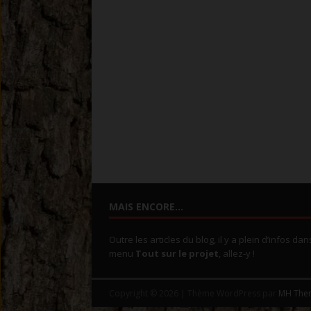
MAIS ENCORE…
Outre les articles du blog, il y a plein d’infos dan
menu
Tout sur le projet
, allez-y !
Copyright © 2026 | Thème WordPress par
MH The