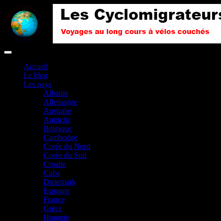
Accueil
Le blog
Les pays
Albanie
Allemagne
Australie
Autriche
Belgique
Cambodge
Corée du Nord
Corée du Sud
Croatie
Cuba
Danemark
Espagne
France
Grèce
Hongrie