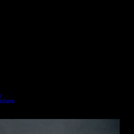
e
 Zélande