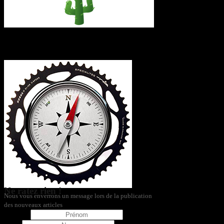
L’itinéraire
Ne ratez rien !
Nous vous enverrons un message lors de la publication
des nouveaux articles
Prénom