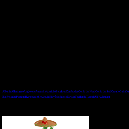
Les pays
Albanie
Allemagne
Angleterre
Australie
Autriche
Belgique
Cambodge
Corée du Nord
Corée du Sud
Croatie
Cuba
Da
Bas
Pologne
Portugal
Roumanie
Slovaquie
Slovénie
Suisse
Taiwan
Thaïlande
Turquie
USA
Vietnam
Vous avez manqué un épisode ?