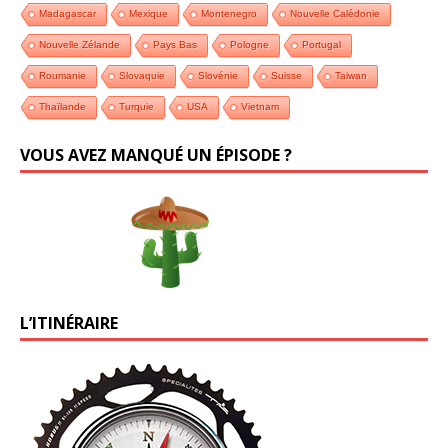
Madagascar
Mexique
Montenegro
Nouvelle Calédonie
Nouvelle Zélande
Pays Bas
Pologne
Portugal
Roumanie
Slovaquie
Slovénie
Suisse
Taiwan
Thaïlande
Turquie
USA
Vietnam
VOUS AVEZ MANQUÉ UN ÉPISODE ?
L’ITINÉRAIRE