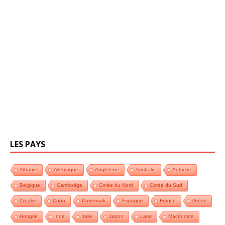
LES PAYS
Albanie
Allemagne
Angleterre
Australie
Autriche
Belgique
Cambodge
Corée du Nord
Corée du Sud
Croatie
Cuba
Danemark
Espagne
France
Grèce
Hongrie
Inde
Italie
Japon
Laos
Macédoine