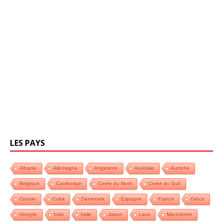
LES PAYS
Albanie
Allemagne
Angleterre
Australie
Autriche
Belgique
Cambodge
Corée du Nord
Corée du Sud
Croatie
Cuba
Danemark
Espagne
France
Grèce
Hongrie
Inde
Italie
Japon
Laos
Macédoine