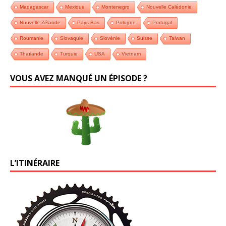
Madagascar
Mexique
Montenegro
Nouvelle Calédonie
Nouvelle Zélande
Pays Bas
Pologne
Portugal
Roumanie
Slovaquie
Slovénie
Suisse
Taiwan
Thaïlande
Turquie
USA
Vietnam
VOUS AVEZ MANQUÉ UN ÉPISODE ?
L’ITINÉRAIRE