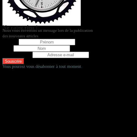
Ne ratez rien !
Nous vous enverrons un message lors de la publication
des nouveaux articles
Prénom
Nom
Adresse e-mail
Vous pourrez vous désabonner à tout moment.