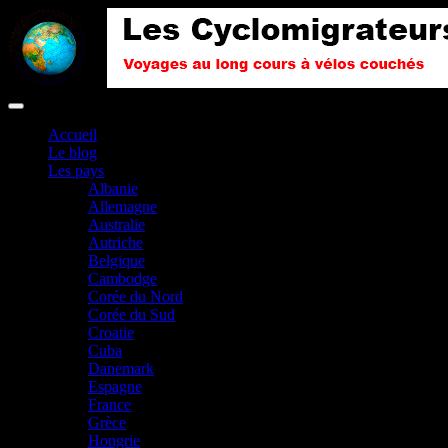
Accueil
Le blog
Les pays
Albanie
Allemagne
Australie
Autriche
Belgique
Cambodge
Corée du Nord
Corée du Sud
Croatie
Cuba
Danemark
Espagne
France
Grèce
Hongrie