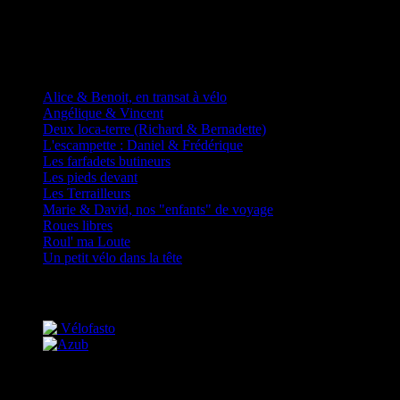
D'autres fadas à vélos
Alice & Benoit, en transat à vélo
Angélique & Vincent
Deux loca-terre (Richard & Bernadette)
L'escampette : Daniel & Frédérique
Les farfadets butineurs
Les pieds devant
Les Terrailleurs
Marie & David, nos "enfants" de voyage
Roues libres
Roul' ma Loute
Un petit vélo dans la tête
Partenaires
Mais encore…