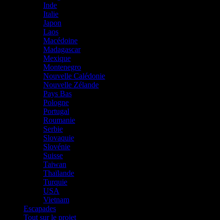
Inde
Italie
Japon
Laos
Macédoine
Madagascar
Mexique
Montenegro
Nouvelle Calédonie
Nouvelle Zélande
Pays Bas
Pologne
Portugal
Roumanie
Serbie
Slovaquie
Slovénie
Suisse
Taiwan
Thaïlande
Turquie
USA
Vietnam
Escapades
Tout sur le projet