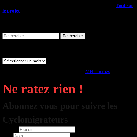
Outre les articles du blog, il y a plein d’infos dans le menu
Tout sur
le projet
, allez-y !
Rechercher sur tout le site
Rechercher :
Archives
Archives
Copyright © 2026 | Thème WordPress par
MH Themes
Ne ratez rien !
Abonnez vous pour suivre les
Cyclomigrateurs
Prénom
Nom