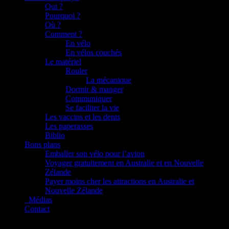
Qui ?
Pourquoi ?
Où ?
Comment ?
En vélo
En vélos couchés
Le matériel
Rouler
La mécanique
Dormir & manger
Communiquer
Se faciliter la vie
Les vaccins et les dents
Les paperasses
Biblio
Bons plans
Emballer son vélo pour l’avion
Voyager gratuitement en Australie et en Nouvelle
Zélande
Payer moins cher les attractions en Australie et
Nouvelle Zélande
_Médias
Contact