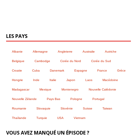
LES PAYS
Albanie
Allemagne
Angleterre
Australie
Autriche
Belgique
Cambodge
Corée du Nord
Corée du Sud
Croatie
Cuba
Danemark
Espagne
France
Grèce
Hongrie
Inde
Italie
Japon
Laos
Macédoine
Madagascar
Mexique
Montenegro
Nouvelle Calédonie
Nouvelle Zélande
Pays Bas
Pologne
Portugal
Roumanie
Slovaquie
Slovénie
Suisse
Taiwan
Thaïlande
Turquie
USA
Vietnam
VOUS AVEZ MANQUÉ UN ÉPISODE ?