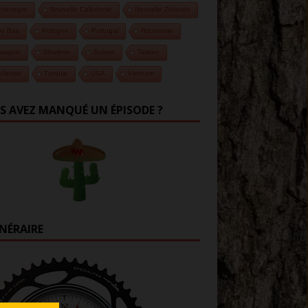
ntenegro
Nouvelle Calédonie
Nouvelle Zélande
ys Bas
Pologne
Portugal
Roumanie
vaquie
Slovénie
Suisse
Taiwan
ïlande
Turquie
USA
Vietnam
S AVEZ MANQUÉ UN ÉPISODE ?
INÉRAIRE