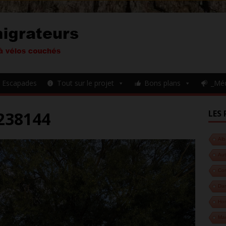
Escapades
Tout sur le projet
Bons plans
_Mé
238144
LES 
Alb
Aut
Cor
Da
Hon
Ma