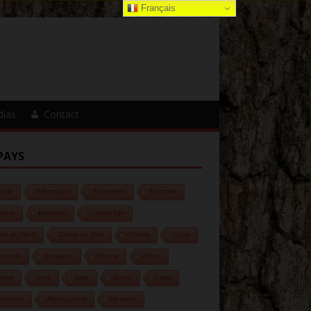
Français
dias
Contact
PAYS
anie
Allemagne
Angleterre
Australie
riche
Belgique
Cambodge
ée du Nord
Corée du Sud
Croatie
Cuba
nemark
Espagne
France
Grèce
grie
Inde
Italie
Japon
Laos
cédoine
Madagascar
Mexique