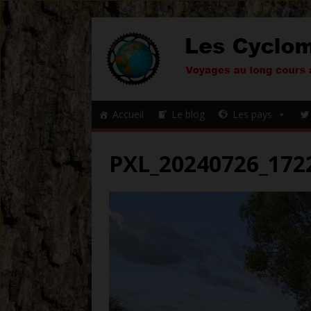
Accueil
Le blog
Les pays
PXL_20240726_172