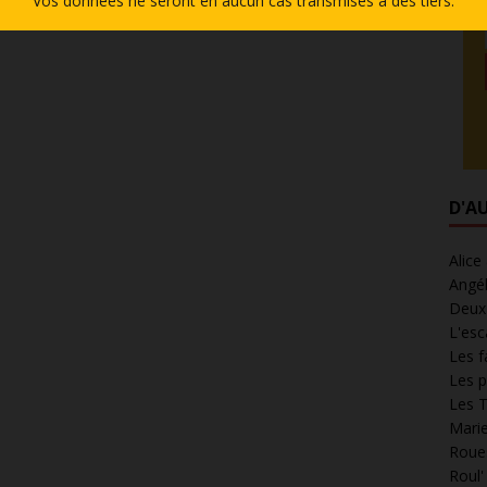
Vos données ne seront en aucun cas transmises à des tiers.
D'A
Alice
Angél
Deux 
L'esc
Les f
Les p
Les T
Marie
Roues
Roul