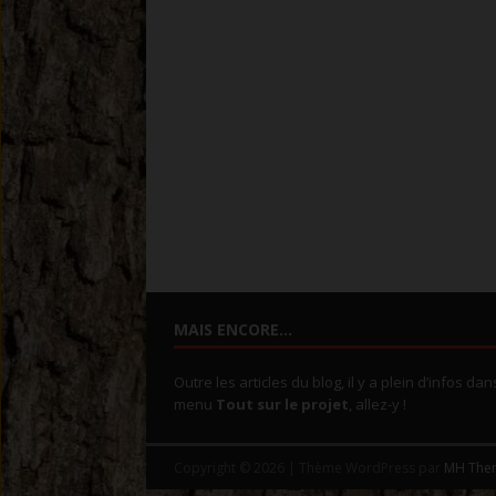
MAIS ENCORE…
Outre les articles du blog, il y a plein d’infos dan
menu
Tout sur le projet
, allez-y !
Copyright © 2026 | Thème WordPress par
MH The