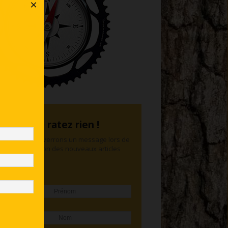
×
Ne ratez rien !
Nous vous enverrons un message lors de
la publication des nouveaux articles
Prénom
Nom