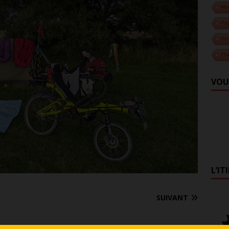
Mo
Pa
Slo
Tha
VOU
L’IT
SUIVANT