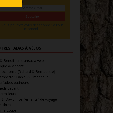
Adresse e-mail
Vous pourrez vous désabonner à tout
moment.
UTRES FADAS À VÉLOS
 & Benoit, en transat à vélo
ique & Vincent
loca-terre (Richard & Bernadette)
ampette : Daniel & Frédérique
arfadets butineurs
ieds devant
errailleurs
 & David, nos "enfants" de voyage
 libres
' ma Loute