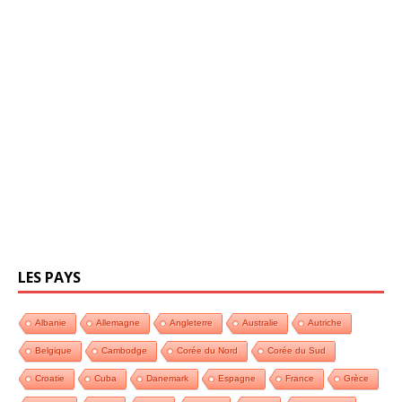
LES PAYS
Albanie
Allemagne
Angleterre
Australie
Autriche
Belgique
Cambodge
Corée du Nord
Corée du Sud
Croatie
Cuba
Danemark
Espagne
France
Grèce