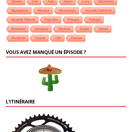
Hongrie
Inde
Italie
Japon
Laos
Macédoine
Madagascar
Mexique
Montenegro
Nouvelle Calédonie
Nouvelle Zélande
Pays Bas
Pologne
Portugal
Roumanie
Slovaquie
Slovénie
Suisse
Taiwan
Thaïlande
Turquie
USA
Vietnam
VOUS AVEZ MANQUÉ UN ÉPISODE ?
L’ITINÉRAIRE