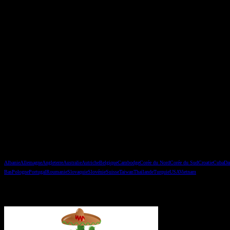
Les pays
Albanie
Allemagne
Angleterre
Australie
Autriche
Belgique
Cambodge
Corée du Nord
Corée du Sud
Croatie
Cuba
Da
Bas
Pologne
Portugal
Roumanie
Slovaquie
Slovénie
Suisse
Taiwan
Thaïlande
Turquie
USA
Vietnam
Vous avez manqué un épisode ?