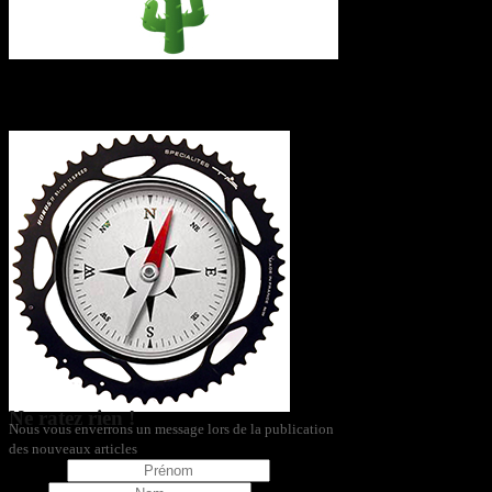
L’itinéraire
Ne ratez rien !
Nous vous enverrons un message lors de la publication
des nouveaux articles
Prénom