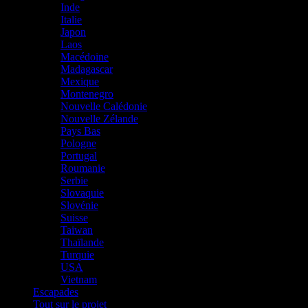
Inde
Italie
Japon
Laos
Macédoine
Madagascar
Mexique
Montenegro
Nouvelle Calédonie
Nouvelle Zélande
Pays Bas
Pologne
Portugal
Roumanie
Serbie
Slovaquie
Slovénie
Suisse
Taiwan
Thaïlande
Turquie
USA
Vietnam
Escapades
Tout sur le projet