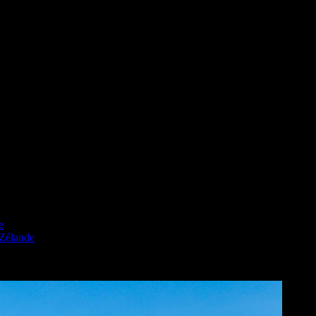
e
 Zélande