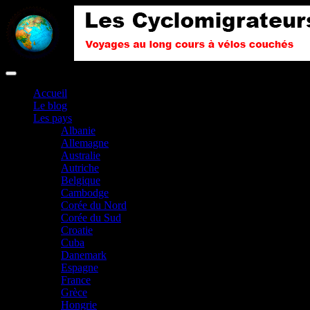
Accueil
Le blog
Les pays
Albanie
Allemagne
Australie
Autriche
Belgique
Cambodge
Corée du Nord
Corée du Sud
Croatie
Cuba
Danemark
Espagne
France
Grèce
Hongrie