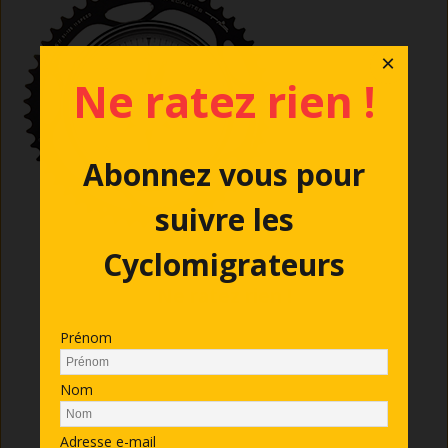
×
Ne ratez rien !
Abonnez vous pour
suivre les
Cyclomigrateurs
Ne ratez rien !
Nous vous enverrons un message lors de
Prénom
la publication des nouveaux articles
Nom
Prénom
Adresse e-mail