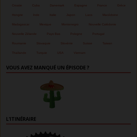
Croatie
Cuba
Danemark
Espagne
France
Grèce
Hongrie
Inde
Italie
Japon
Laos
Macédoine
Madagascar
Mexique
Montenegro
Nouvelle Calédonie
Nouvelle Zélande
Pays Bas
Pologne
Portugal
Roumanie
Slovaquie
Slovénie
Suisse
Taiwan
Thaïlande
Turquie
USA
Vietnam
VOUS AVEZ MANQUÉ UN ÉPISODE ?
L’ITINÉRAIRE