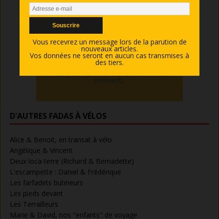
Nom
Adresse e-mail
Vous recevrez un message lors de la parution de
nouveaux articles.
Vos données ne seront en aucun cas transmises à
des tiers.
Vous pourrez vous désabonner à tout
moment.
D'AUTRES FADAS À VÉLOS
Alice & Benoit, en transat à vélo
Angélique & Vincent
Deux loca-terre (Richard & Bernadette)
L'escampette : Daniel & Frédérique
Les farfadets butineurs
Les pieds devant
Les Terrailleurs
Marie & David, nos "enfants" de voyage