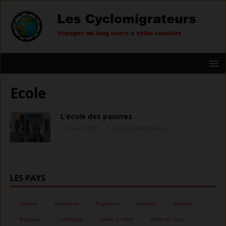
Ecole
L’école des pauvres
12 avril 2015
Les Cyclomigrateurs
LES PAYS
Albanie
Allemagne
Angleterre
Australie
Autriche
Belgique
Cambodge
Corée du Nord
Corée du Sud