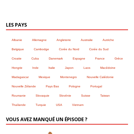
LES PAYS
Albanie
Allemagne
Angleterre
Australie
Autriche
Belgique
Cambodge
Corée du Nord
Corée du Sud
Croatie
Cuba
Danemark
Espagne
France
Grèce
Hongrie
Inde
Italie
Japon
Laos
Macédoine
Madagascar
Mexique
Montenegro
Nouvelle Calédonie
Nouvelle Zélande
Pays Bas
Pologne
Portugal
Roumanie
Slovaquie
Slovénie
Suisse
Taiwan
Thaïlande
Turquie
USA
Vietnam
VOUS AVEZ MANQUÉ UN ÉPISODE ?