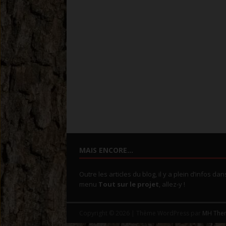
MAIS ENCORE…
Outre les articles du blog, il y a plein d’infos dan
menu
Tout sur le projet
, allez-y !
Copyright © 2026 | Thème WordPress par
MH The