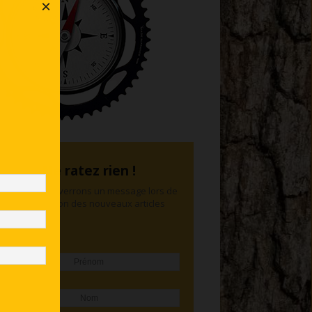
×
Ne ratez rien !
Nous vous enverrons un message lors de
la publication des nouveaux articles
Prénom
Nom