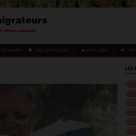
Escapades
Tout sur le projet
Bons plans
_Mé
G
LES 
Alb
Aut
Cor
Da
Hon
Ma