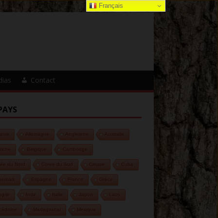
Français
dias
Contact
PAYS
anie
Allemagne
Angleterre
Australie
riche
Belgique
Cambodge
ée du Nord
Corée du Sud
Croatie
Cuba
nemark
Espagne
France
Grèce
grie
Inde
Italie
Japon
Laos
cédoine
Madagascar
Mexique