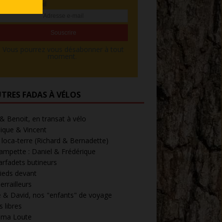
Adresse e-mail
Vous pourrez vous désabonner à tout
moment.
UTRES FADAS À VÉLOS
 & Benoit, en transat à vélo
ique & Vincent
loca-terre (Richard & Bernadette)
ampette : Daniel & Frédérique
arfadets butineurs
ieds devant
errailleurs
 & David, nos "enfants" de voyage
 libres
' ma Loute