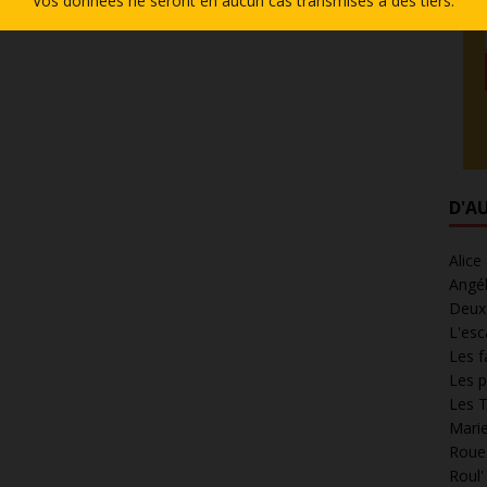
Vos données ne seront en aucun cas transmises à des tiers.
D'A
Alice
Angél
Deux 
L'esc
Les f
Les p
Les T
Marie
Roues
Roul