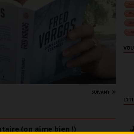
Mo
Pa
Slo
Tha
VOU
SUIVANT
L’IT
aire (on aime bien !)