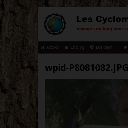
Accueil
Le blog
Les pays
wpid-P8081082.JP