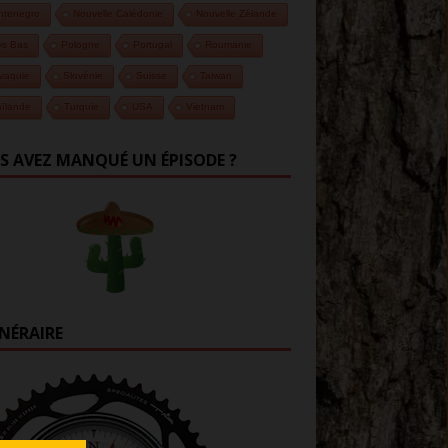
ntenegro
Nouvelle Calédonie
Nouvelle Zélande
ys Bas
Pologne
Portugal
Roumanie
vaquie
Slovénie
Suisse
Taiwan
ïlande
Turquie
USA
Vietnam
S AVEZ MANQUÉ UN ÉPISODE ?
INÉRAIRE