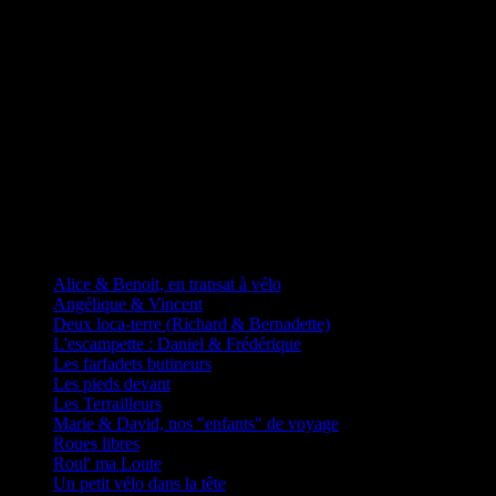
D'autres fadas à vélos
Alice & Benoit, en transat à vélo
Angélique & Vincent
Deux loca-terre (Richard & Bernadette)
L'escampette : Daniel & Frédérique
Les farfadets butineurs
Les pieds devant
Les Terrailleurs
Marie & David, nos "enfants" de voyage
Roues libres
Roul' ma Loute
Un petit vélo dans la tête