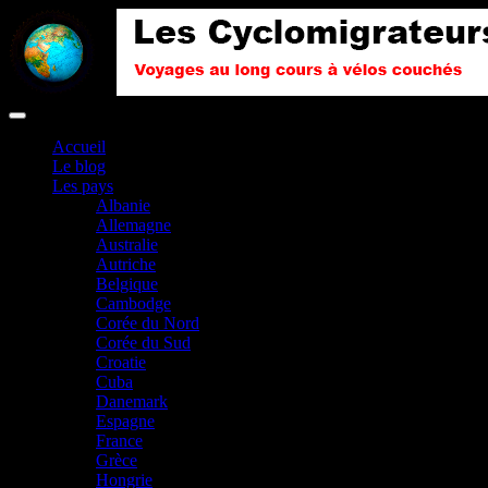
Accueil
Le blog
Les pays
Albanie
Allemagne
Australie
Autriche
Belgique
Cambodge
Corée du Nord
Corée du Sud
Croatie
Cuba
Danemark
Espagne
France
Grèce
Hongrie