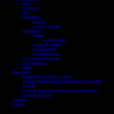
Qui ?
Pourquoi ?
Où ?
Comment ?
En vélo
En vélos couchés
Le matériel
Rouler
La mécanique
Dormir & manger
Communiquer
Se faciliter la vie
Les vaccins et les dents
Les paperasses
Biblio
Bons plans
Emballer son vélo pour l’avion
Voyager gratuitement en Australie et en Nouvelle
Zélande
Payer moins cher les attractions en Australie et
Nouvelle Zélande
_Médias
Contact