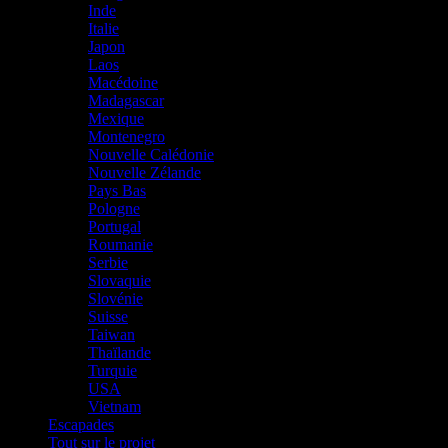
Inde
Italie
Japon
Laos
Macédoine
Madagascar
Mexique
Montenegro
Nouvelle Calédonie
Nouvelle Zélande
Pays Bas
Pologne
Portugal
Roumanie
Serbie
Slovaquie
Slovénie
Suisse
Taiwan
Thaïlande
Turquie
USA
Vietnam
Escapades
Tout sur le projet