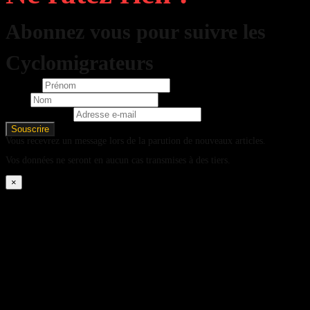
Abonnez vous pour suivre les
Cyclomigrateurs
Prénom
Nom
Adresse e-mail
Vous recevrez un message lors de la parution de nouveaux articles.
Vos données ne seront en aucun cas transmises à des tiers.
×