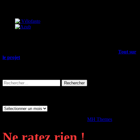
Partenaires
Mais encore…
Outre les articles du blog, il y a plein d’infos dans le menu
Tout sur
le projet
, allez-y !
Rechercher sur tout le site
Rechercher :
Archives
Archives
Copyright © 2026 | Thème WordPress par
MH Themes
Ne ratez rien !