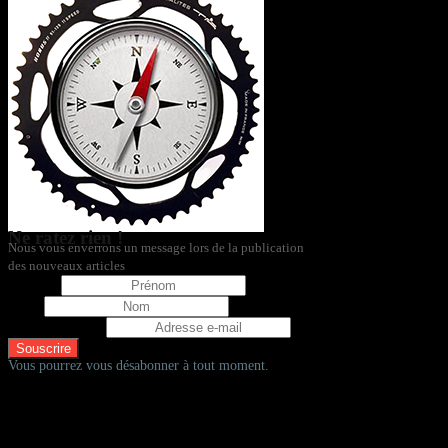
Ne ratez rien !
Nous vous enverrons un message lors de la publication
des nouveaux articles
Prénom
Nom
Adresse e-mail
Vous pourrez vous désabonner à tout moment.