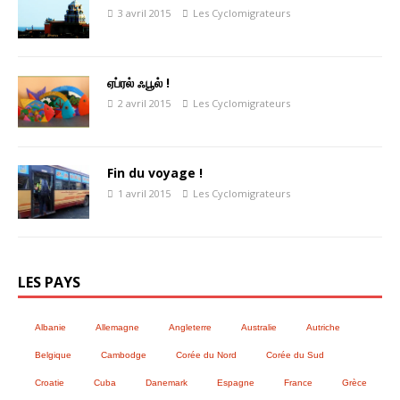
3 avril 2015
Les Cyclomigrateurs
ஏப்ரல் ஃபூல் !
2 avril 2015
Les Cyclomigrateurs
Fin du voyage !
1 avril 2015
Les Cyclomigrateurs
LES PAYS
Albanie
Allemagne
Angleterre
Australie
Autriche
Belgique
Cambodge
Corée du Nord
Corée du Sud
Croatie
Cuba
Danemark
Espagne
France
Grèce