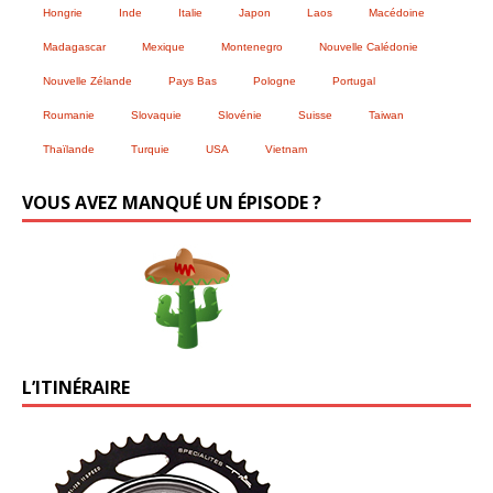
Hongrie
Inde
Italie
Japon
Laos
Macédoine
Madagascar
Mexique
Montenegro
Nouvelle Calédonie
Nouvelle Zélande
Pays Bas
Pologne
Portugal
Roumanie
Slovaquie
Slovénie
Suisse
Taiwan
Thaïlande
Turquie
USA
Vietnam
VOUS AVEZ MANQUÉ UN ÉPISODE ?
L’ITINÉRAIRE