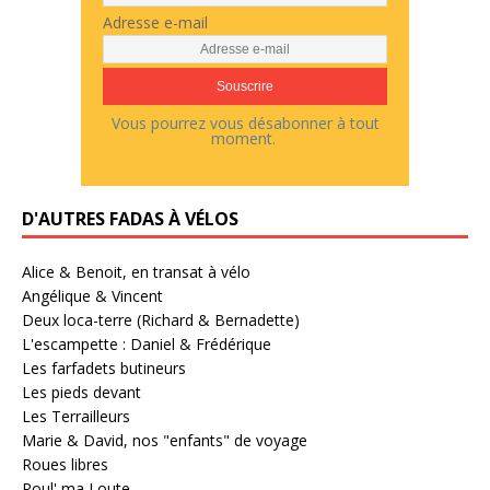
Adresse e-mail
Vous pourrez vous désabonner à tout
moment.
D'AUTRES FADAS À VÉLOS
Alice & Benoit, en transat à vélo
Angélique & Vincent
Deux loca-terre (Richard & Bernadette)
L'escampette : Daniel & Frédérique
Les farfadets butineurs
Les pieds devant
Les Terrailleurs
Marie & David, nos "enfants" de voyage
Roues libres
Roul' ma Loute