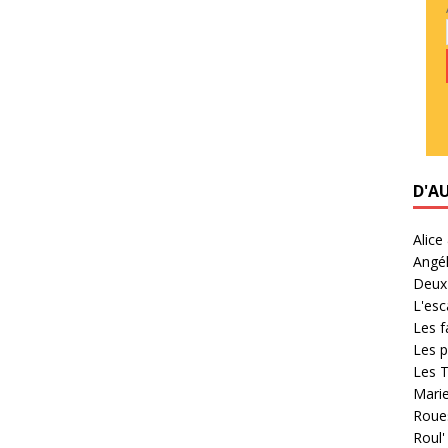
D'A
Alice
Angél
Deux 
L'esc
Les f
Les p
Les T
Marie
Roues
Roul