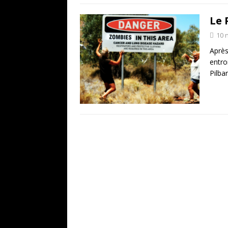
Le 
10 
Après
entro
Pilba