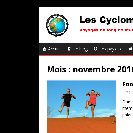
Accueil
Le blog
Les pays
Mois :
novembre 201
Foo
27 
Dans 
mêmes
palet