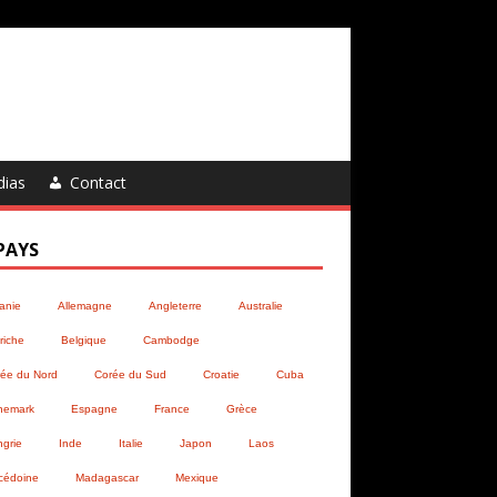
dias
Contact
PAYS
anie
Allemagne
Angleterre
Australie
riche
Belgique
Cambodge
ée du Nord
Corée du Sud
Croatie
Cuba
nemark
Espagne
France
Grèce
grie
Inde
Italie
Japon
Laos
cédoine
Madagascar
Mexique