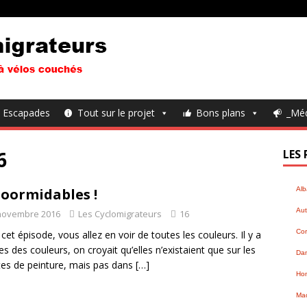
Escapades
Tout sur le projet
Bons plans
_Mé
6
LES 
oormidables !
Alb
Aut
novembre 2016
Les Cyclomigrateurs
16
Cor
cet épisode, vous allez en voir de toutes les couleurs. Il y a
 des couleurs, on croyait qu’elles n’existaient que sur les
Da
tes de peinture, mais pas dans
[…]
Hon
Ma