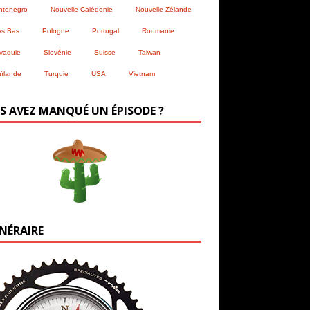
ntenegro
Nouvelle Calédonie
Nouvelle Zélande
ys Bas
Pologne
Portugal
Roumanie
vaquie
Slovénie
Suisse
Taiwan
ïlande
Turquie
USA
Vietnam
S AVEZ MANQUÉ UN ÉPISODE ?
INÉRAIRE