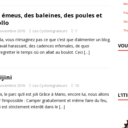
Mo
Pa
 émeus, des baleines, des poules et
llo
Slo
novembre 2016
Les Cyclomigrateurs
7
Tha
 la, vous n’imaginez pas ce que c’est que d’alimenter un blog.
VOU
avail harassant, des cadences infernales, de quoi
 regretter le temps où on allait au boulot. Ceci
[…]
ijini
novembre 2016
Les Cyclomigrateurs
10
ni, le parc qu’il est joli Grâce à Mario, encore lui, nous allons
L’IT
r l’impossible : Camper gratuitement et même faire du feu,
i est strictement interdit dans le
[…]