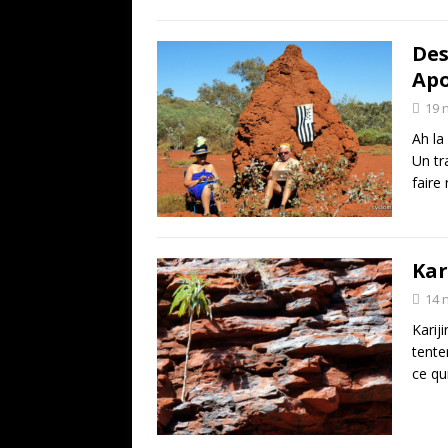
Des
Apo
19 
Ah la
Un tr
faire
Kar
14 
Kariji
tente
ce qu