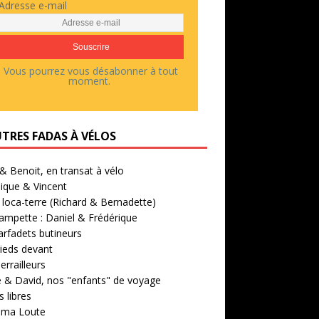
Adresse e-mail
Vous pourrez vous désabonner à tout
moment.
UTRES FADAS À VÉLOS
 & Benoit, en transat à vélo
ique & Vincent
loca-terre (Richard & Bernadette)
ampette : Daniel & Frédérique
arfadets butineurs
ieds devant
errailleurs
 & David, nos "enfants" de voyage
 libres
' ma Loute