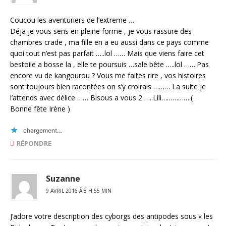
Coucou les aventuriers de l’extreme …
Déja je vous sens en pleine forme , je vous rassure des
chambres crade , ma fille en a eu aussi dans ce pays comme
quoi tout n’est pas parfait …..lol …… Mais que viens faire cet
bestoile a bosse la , elle te poursuis …sale bête …..lol …….Pas
encore vu de kangourou ? Vous me faites rire , vos histoires
sont toujours bien racontées on s’y croirais ……… La suite je
l’attends avec délice …… Bisous a vous 2 …..Lili…………….(
Bonne fête Irène )
chargement…
RÉPONDRE
Suzanne
9 AVRIL 2016 À 8 H 55 MIN
J’adore votre description des cyborgs des antipodes sous « les