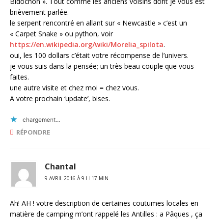
Bidochon ». Tout comme les anciens voisins dont je vous est
brièvement parlée.
le serpent rencontré en allant sur « Newcastle » c’est un
« Carpet Snake » ou python, voir
https://en.wikipedia.org/wiki/Morelia_spilota
.
oui, les 100 dollars c’était votre récompense de l’univers.
je vous suis dans la pensée; un très beau couple que vous
faites.
une autre visite et chez moi = chez vous.
A votre prochain ‘update’, bises.
chargement…
RÉPONDRE
Chantal
9 AVRIL 2016 À 9 H 17 MIN
Ah! AH ! votre description de certaines coutumes locales en
matière de camping m’ont rappelé les Antilles : a Pâques , ça