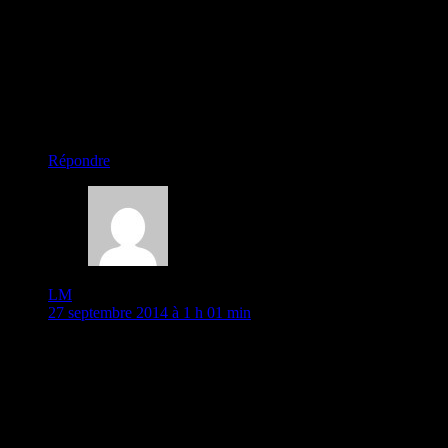
pas mal de ses beaux monuments le long de nos routes , je
suis pas sur que ça fait rendre les gens plus prudent , ils faut
qu’ils soient toucher pour comprendre malheureusement !!!!
Si j’ai bien compris vous avez maintenant repris la route ,
nouveau pays !
Faites attention aux chiens ….. lol ..lol
Bisous a vous 2 Lili
chargement…
Répondre
LM
27 septembre 2014 à 1 h 01 min
coucou depuis notre appartée des évènements se sont
déroulés, attention à vous deux,vous ne passez pas inaperçus
avec vous engins, n’oubliez pas de consulter le site du Quai
d’Orsay pour la suite de votre voyage je tiens à vous revoir
entiers et vivants.
Une autre version que j’ai eu lorsque je suis allée à Athènes