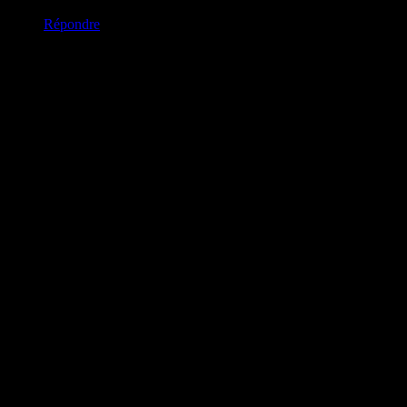
chargement…
Répondre
Laissez nous un commentaire (on aime bien !)