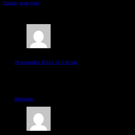
Turquie, nous voici
8 Comments
la Valaisanne
26 septembre 2014 à 23 h 06 min
c’est gentil de nous envoyer des cartes postales Irène!!!! merci
pour ce petit complément grec et à nous la Turquie grâce à
vous deux… je me réjouis de voir la suite et de lire vos récits.
chargement…
Répondre