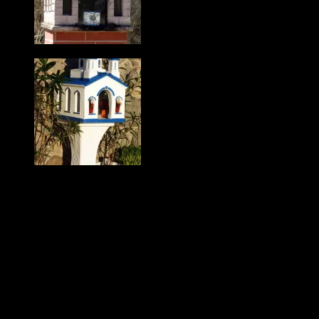
Si ces petits monuments sont souvent jolis, ils sont là aussi pour
nous rappeler à la prudence. Évidemment les routes grecques sont
dangereuses, mais si en France nous bâtissions des monuments
votifs à chaque mort par accident de la circulation, on pourrait être
surpris du nombre qui fleuriraient sur le bord des routes.
Les komboloïs
Les hommes grecs ne sont pas stressés ! Pourquoi ?