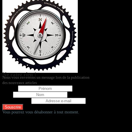
Ne ratez rien !
Nous vous enverrons un message lors de la publication
des nouveaux articles
Prénom
Nom
Adresse e-mail
Vous pourrez vous désabonner à tout moment.