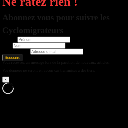
Ne ratez rien !
Abonnez vous pour suivre les
Cyclomigrateurs
Prénom
Nom
Adresse e-mail
Vous recevrez un message lors de la parution de nouveaux articles.
Vos données ne seront en aucun cas transmises à des tiers.
×
%d