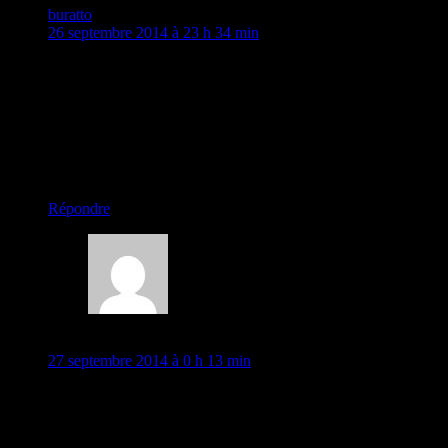
buratto
26 septembre 2014 à 23 h 34 min
tres beaux tous ces cenotaphes ?, on devrait fairesde meme
par chez nous ce serait plus colores !! pour les kombolis !! le
ne suis pas un homme !mdr !!! mais j en veux bien quelques
uns !!! ils sont super beaux!
continuez de nous faire rever et surtout prenez soin de vous
gros bisous
chargement…
Répondre
Lili
27 septembre 2014 à 0 h 13 min
Hello …..je viens de rentrée de soirée Filles , un coup d’oel
sur l’ordi et je vois des nouvelles de mes cyclos préférés !!!!!
Vous avez raison , j’ai pensée la meme chose , il y en aurais