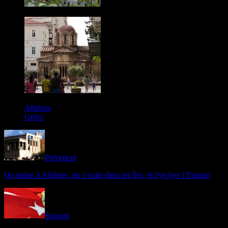
Athènes
Grèce
Précédent
On traine à Athènes, on s’exile dans les îles, et bye bye l’Europe
Suivant