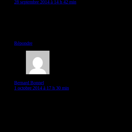
28 septembre 2014 à 14 h 42 min
Très colorés et très beaux tous ces cénotaphes et komboli
.Soyez prudents en Turquie. Ca chauffe dur tout autour.
Passez vite votre chemin.
Grosses bises à vous deux.Paulette
chargement…
Répondre
Bernard Bonnel
1 octobre 2014 à 17 h 30 min
Salut les globes trotteurs (ou plutôt rouleurs) . Je finis ma
journée de travail devant mon micro pour vous envoyer de
petit billet . Ils ont tous raisons : à coté de la Turquie , il y a
pleins de méchants enturbannés qui vous veulent du mal . Il
va falloir prendre la rocade . Merci pour votre blog , je le lis
régulièrement . Signé : Madame de Fontenay