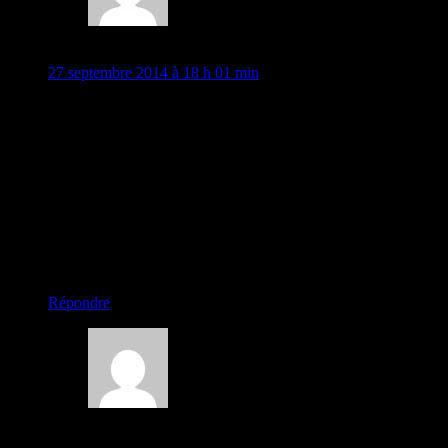
Tonton jean-
27 septembre 2014 à 18 h 01 min
A voir la meteo,il ne fait pas tres beau à Istanbul en ce
moment.C’est dommage car c’est une ville magnifique.Si
vous avez l’occasion poussez jusqu’à Bursa,ce n’est pas très
loin et c’est très joli.
Après la Turquie,faites attention où vous mettez les pieds
(enfin les vélos ) ,car François a déclaré la guerre a tout plein
de pays autour,et c’est très risqué.
Faites attention à vous.
Plein de bises à vous 2.
chargement…
Répondre
tanfin paulette