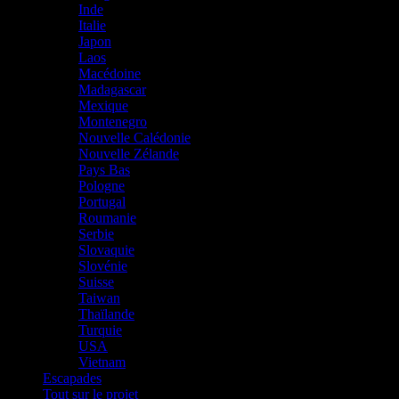
Inde
Italie
Japon
Laos
Macédoine
Madagascar
Mexique
Montenegro
Nouvelle Calédonie
Nouvelle Zélande
Pays Bas
Pologne
Portugal
Roumanie
Serbie
Slovaquie
Slovénie
Suisse
Taiwan
Thaïlande
Turquie
USA
Vietnam
Escapades
Tout sur le projet