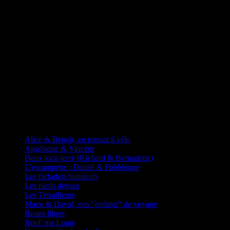
D'autres fadas à vélos
Alice & Benoit, en transat à vélo
Angélique & Vincent
Deux loca-terre (Richard & Bernadette)
L'escampette : Daniel & Frédérique
Les farfadets butineurs
Les pieds devant
Les Terrailleurs
Marie & David, nos "enfants" de voyage
Roues libres
Roul' ma Loute