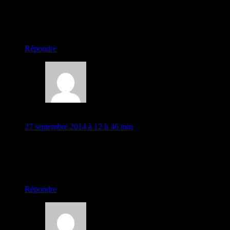
sur le komboli : il sert aux hommes pour simplement leur
occuper les mains afin de résister à la tentation de tripoter les
appâts de la gent féminine !!!! – Bises –
chargement…
Répondre
lionel
27 septembre 2014 à 12 h 46 min
Merci de me ramener un Komboli ; j’en aurai besoin . bon
roulage et merci pour ces photos qui nous fond voyager avec
vous .. plein de bisous a vous 2 .
chargement…
Répondre