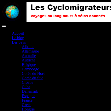
Accueil
Le blog
Les pays
Albanie
Allemagne
Australie
Autriche
Belgique
Cambodge
Corée du Nord
Corée du Sud
Croatie
Cuba
Danemark
Espagne
France
Grèce
Hongrie