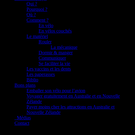
Qui ?
Pourquoi ?
Où ?
Comment ?
En vélo
En vélos couchés
Le matériel
Rouler
La mécanique
Dormir & manger
Communiquer
Se faciliter la vie
Les vaccins et les dents
Les paperasses
Biblio
Bons plans
Emballer son vélo pour l’avion
Voyager gratuitement en Australie et en Nouvelle
Zélande
Payer moins cher les attractions en Australie et
Nouvelle Zélande
_Médias
Contact