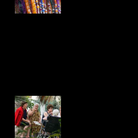
Athènes pas si vilaine ?
Notre séjour dans la capitale ayant été en grande partie pour des
raisons utilitaires, il n’était pas optimal pour découvrir les bons
coins. D’autant que nous ne nous étions pas munis de guide de
voyage, on y est donc allés « au pif ».
Et même si nous avons arpenté des quartiers sans charme,
reconnaissons à Athènes des atouts cachés, le soir les petites places
s’éveillent et les grecs ne se laissent pas aller à la morosité, ils savent
s’approprier les endroits les moins probants et en faire des lieux de
convivialité que ce soit dans des squares, des ruelles ou placettes et
même les trottoirs ; nous y avons passé de très agréable moments.