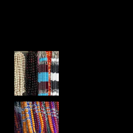
Nous nous demandions pourquoi les hommes tournicotent un petit
chapelet quand ils sont dans la rue ou aux terrasses. Tout d’abord ce
n’est pas un chapelet, c’est un komboli et ce n’est pas du tout un
objet religieux. Cet objet fait la plupart du temps de perles a pour
particularité de destresser leurs heureux propriétaires. L’usage de cet
objet est essentiellement masculin, peut-être est pourquoi les grecs
ont un caractère heureux, sont souriants et que leur musique est
sacrément envoûtante, les morceaux joués au bouzouki sont
capables de vous tirer la larme.