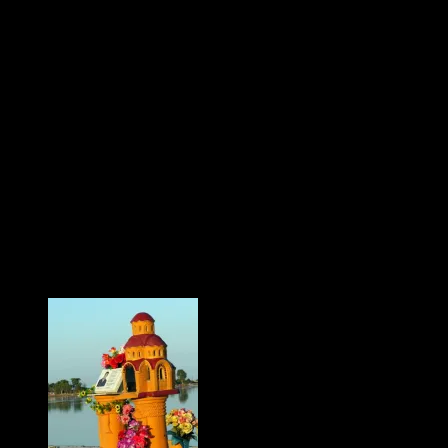
Nous vous avions parlé des petits monuments funéraires les bords de
routes albanaises.
La Grèce a également les siens, s’il y en a de très anciens qui ne sont
plus entretenus, il y en a, hélas, beaucoup trop qui le sont.
Ces petits monuments sont en fait des chapelles miniatures, à
l’intérieur desquelles brûlent nuit et jours des petites lampes à huile.
Pourquoi sont ils sur le bord des routes ? Ils sont posées là à
l’initiative des familles de personnes qui sont décédées à cet endroit
ou qui ont eu un accident. Quand il y a une photo à l’intérieur de la
chapelle ou sur le mur, cela signifie que la personne a trouvé la mort.
Quand il n’y a que des icônes, cela signifie que la personne
accidentée s’en est sortie et la chapelle est un remerciement au saint
protecteur.
On peut également en voir dans les ports, le dernier que nous avons
côtoyé rendait hommage à un pêcheur pour lequel la dynamite a été
fatale.