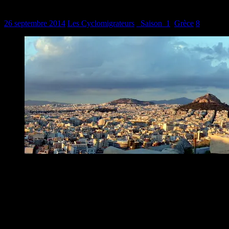
Du rab de Grèce
26 septembre 2014
Les Cyclomigrateurs
_Saison_1
,
Grèce
8
Quelques mots pour compléter notre dernier article sur la Grèce. Eh
oui, nous avons encore des choses à dire, mais on y a passé plus
d’un mois alors il y avait de la matière.
Les cénotaphes