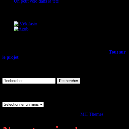
Un petit vélo dans la tête
Partenaires
Mais encore…
Outre les articles du blog, il y a plein d’infos dans le menu
Tout sur
le projet
, allez-y !
Rechercher sur tout le site
Rechercher :
Archives
Archives
Copyright © 2026 | Thème WordPress par
MH Themes