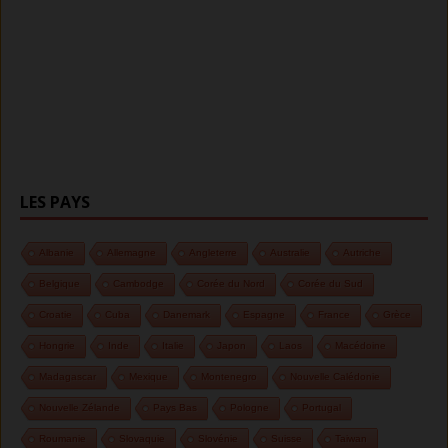
LES PAYS
Albanie
Allemagne
Angleterre
Australie
Autriche
Belgique
Cambodge
Corée du Nord
Corée du Sud
Croatie
Cuba
Danemark
Espagne
France
Grèce
Hongrie
Inde
Italie
Japon
Laos
Macédoine
Madagascar
Mexique
Montenegro
Nouvelle Calédonie
Nouvelle Zélande
Pays Bas
Pologne
Portugal
Roumanie
Slovaquie
Slovénie
Suisse
Taiwan