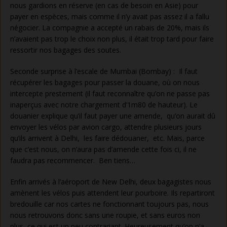
nous gardions en réserve (en cas de besoin en Asie) pour
payer en espèces, mais comme il n’y avait pas assez il a fallu
négocier. La compagnie a accepté un rabais de 20%, mais ils
n’avaient pas trop le choix non plus, il était trop tard pour faire
ressortir nos bagages des soutes.
Seconde surprise à l’escale de Mumbai (Bombay) : Il faut
récupérer les bagages pour passer la douane, où on nous
intercepte prestement (il faut reconnaître qu’on ne passe pas
inaperçus avec notre chargement d’1m80 de hauteur). Le
douanier explique qu’il faut payer une amende, qu’on aurait dû
envoyer les vélos par avion cargo, attendre plusieurs jours
qu’ils arrivent à Delhi, les faire dédouaner, etc. Mais, parce
que c’est nous, on n’aura pas d’amende cette fois ci, il ne
faudra pas recommencer. Ben tiens…
Enfin arrivés à l’aéroport de New Delhi, deux bagagistes nous
amènent les vélos puis attendent leur pourboire. Ils repartiront
bredouille car nos cartes ne fonctionnant toujours pas, nous
nous retrouvons donc sans une roupie, et sans euros non
plus, ce qui est un peu contrariant. Heureusement qu’on n’a