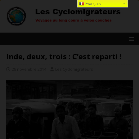
Français
Inde, deux, trois : C’est reparti !
28 novembre 2014
Les Cyclomigrateurs