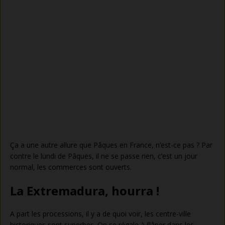
Ça a une autre allure que Pâques en France, n’est-ce pas ? Par
contre le lundi de Pâques, il ne se passe rien, c’est un jour
normal, les commerces sont ouverts.
La Extremadura, hourra !
A part les processions, il y a de quoi voir, les centre-ville
historiques sont superbes. On se régale à flâner dans les