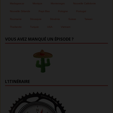
Madagascar
Mexique
Montenegro
Nouvelle Calédonie
Nouvelle Zélande
Pays Bas
Pologne
Portugal
Roumanie
Slovaquie
Slovénie
Suisse
Taiwan
Thaïlande
Turquie
USA
Vietnam
VOUS AVEZ MANQUÉ UN ÉPISODE ?
L’ITINÉRAIRE