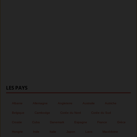
LES PAYS
Albanie
Allemagne
Angleterre
Australie
Autriche
Belgique
Cambodge
Corée du Nord
Corée du Sud
Croatie
Cuba
Danemark
Espagne
France
Grèce
Hongrie
Inde
Italie
Japon
Laos
Macédoine