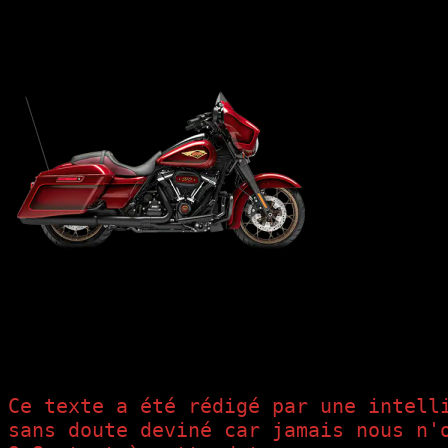
Nous avons une nouvelle à vous annoncer : nous partons pour une nouv
maison pour acheter ces belles machines et nous allons prendre la ro
Certains d’entre vo
être coincés dans u
voulons explorer le
Bien sûr, la vente 
notre voyage. Cela 
nous et vivre chaqu
voyage en Asie du S
Nous savons que ce 
de retour. Nous avo
nous sommes prêts à 
Harley de Joël
Si vous nous cherch
(gare aux moucherons). Nous serons là où la route nous mènera, expl
s’il était le dernier. Néanmoins on se promet de rester prudents pour p
Nous espérons que notre histoire inspirera d’autres personnes à sortir 
Ce texte a été rédigé par une intelli
sans doute deviné car jamais nous n'o