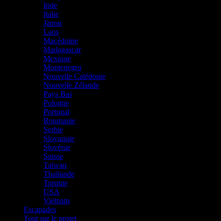
Inde
Italie
Japon
Laos
Macédoine
Madagascar
Mexique
Montenegro
Nouvelle Calédonie
Nouvelle Zélande
Pays Bas
Pologne
Portugal
Roumanie
Serbie
Slovaquie
Slovénie
Suisse
Taiwan
Thaïlande
Turquie
USA
Vietnam
Escapades
Tout sur le projet