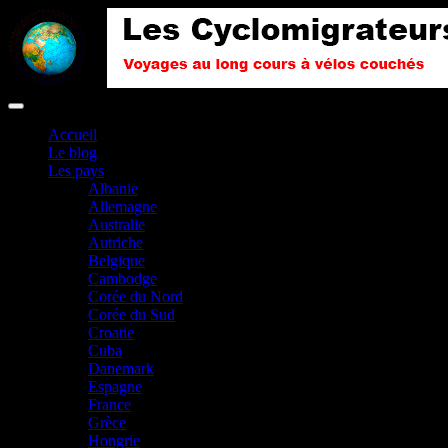
Accueil
Le blog
Les pays
Albanie
Allemagne
Australie
Autriche
Belgique
Cambodge
Corée du Nord
Corée du Sud
Croatie
Cuba
Danemark
Espagne
France
Grèce
Hongrie