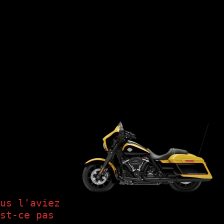
our des motos ! Oui, vous avez bien lu, nous allons vendre notre
adicale. La réponse est simple : nous avons réalisé que nous allions
pour vivre une vie plus passionnante encore si c’est possible. Nous
bliables tant que nous avons encore la santé pour ce faire.
acheter les motos (ces 2 machines ne sont pas bon marché) et financer
anque. Nous pourons simplement nous concentrer sur la route devant
tte décision a été murement réfléchie à l’occasion de notre dernier
 défi ; plus de date
u jour le jour, et
ourire éclatant
t chaque jour comme
l’aventure !
us l'aviez 
Harley d’Irène
st-ce pas 