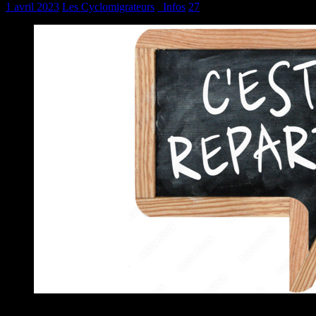
1 avril 2023
Les Cyclomigrateurs
_Infos
27
Bonjour à tous les passionnés de voyage !