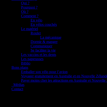
Qui ?
Pourquoi ?
Où ?
Comment ?
En vélo
En vélos couchés
Le matériel
Rouler
La mécanique
Dormir & manger
Communiquer
Se faciliter la vie
Les vaccins et les dents
Les paperasses
Biblio
Bons plans
Emballer son vélo pour l’avion
Voyager gratuitement en Australie et en Nouvelle Zéland
Payer moins cher les attractions en Australie et Nouvelle
_Médias
Contact
C’est reparti !