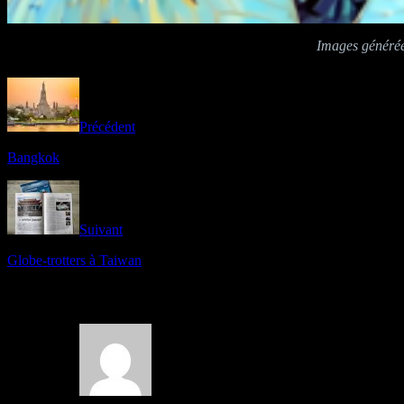
Images générées
Précédent
Bangkok
Suivant
Globe-trotters à Taiwan
26 Comments