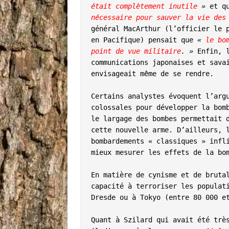
était complètement inutile
 »
 et q
nécessaire pour sauver la vie des
général MacArthur (l’officier le p
en Pacifique) pensait que 
« 
le bo
point de vue militaire
. »
 Enfin, 
communications japonaises et savai
envisageait même de se rendre.

Certains analystes évoquent l’argu
colossales pour développer la bomb
le largage des bombes permettait d
cette nouvelle arme. D’ailleurs, l
bombardements « classiques » infli
mieux mesurer les effets de la bom
En matière de cynisme et de brutal
capacité à terroriser les populati
Dresde ou à Tokyo (entre 80 000 et
Quant à Szilard qui avait été très