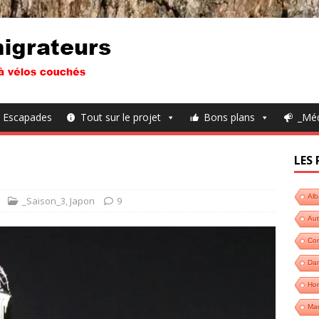
Escapades
Tout sur le projet
Bons plans
_Mé
LES 
Alb
_Saison_3
,
Japon
9
Aut
Cor
Da
Hon
Ma