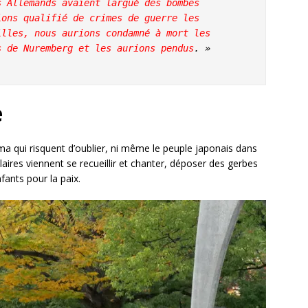
s Allemands avaient largué des bombes 
ons qualifié de crimes de guerre les 
lles, nous aurions condamné à mort les 
s de Nuremberg et les aurions pendus
. »

e
ma qui risquent d’oublier, ni même le peuple japonais dans
res viennent se recueillir et chanter, déposer des gerbes
ants pour la paix.