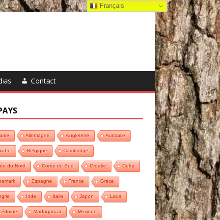
Français
dias
Contact
PAYS
anie
Allemagne
Angleterre
Australie
riche
Belgique
Cambodge
ée du Nord
Corée du Sud
Croatie
Cuba
nemark
Espagne
France
Grèce
grie
Inde
Italie
Japon
Laos
cédoine
Madagascar
Mexique