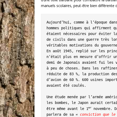
manuels scolaires, peut-être bien différente de
Aujourd’hui, comme à l’époque dans
hommes politiques qui affirment qu
étaient nécessaires pour éviter la
de civils dans une guerre très lon
véritables motivations du gouverne
En août 1945, replié sur les princ
n’était plus en mesure d’offrir un
demi de Japonais avaient fui les v
à peu de choses. Dans les raffiner
réduite de 83 %, la production des
d’avion de 60 %. 600 usines import
avaient été coulés.

Une étude menée par l’armée améric
les bombes, le Japon aurait certa
er
être même avant le 1
 novembre. D
parlera de sa 
« 
conviction que le 