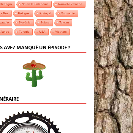
ntenegro
Nouvelle Calédonie
Nouvelle Zélande
ys Bas
Pologne
Portugal
Roumanie
vaquie
Slovénie
Suisse
Taiwan
ïlande
Turquie
USA
Vietnam
S AVEZ MANQUÉ UN ÉPISODE ?
INÉRAIRE