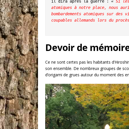
il dira après la guerre : 
« 
Si le
atomiques à notre place, nous auri
bombardements atomiques sur des vi
coupables allemands lors du procè
Devoir de mémoir
Ce ne sont certes pas les habitants d’Hiroshi
son ensemble. De nombreux groupes de scolai
d’origami de grues autour du moment des enf