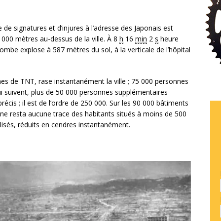
e signatures et d’injures à l’adresse des Japonais est
 000 mètres
au-dessus de la ville. À
8
h
16
min
2
s
heure
 bombe explose à
587 mètres
du sol, à la verticale de l’hôpital
nes
de TNT, rase instantanément la ville ;
75 000 personnes
i suivent, plus de
50 000 personnes
supplémentaires
cis ; il est de l’ordre de 250 000. Sur les
90 000 bâtiments
Il ne resta aucune trace des habitants situés à moins de
500
tilisés, réduits en cendres instantanément.