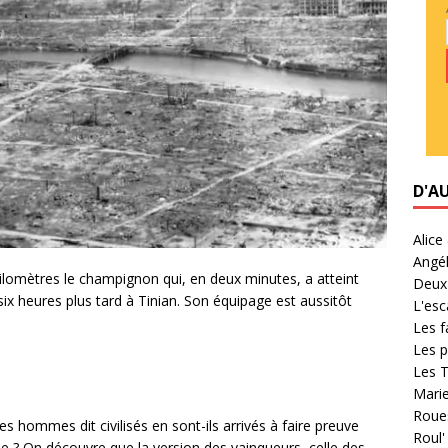
D'A
Alice
Angél
ilomètres
le champignon qui, en deux minutes, a atteint
Deux 
 six heures plus tard à Tinian. Son équipage est aussitôt
L'esc
Les f
Les p
Les T
Marie
Roues
hommes dit civilisés en sont-ils arrivés à faire preuve
Roul
ie ? On découvre que la version des vainqueurs, celle des