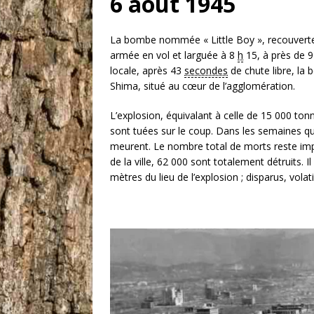
6 août 1945
La bombe nommée « Little Boy », recouverte d
armée en vol et larguée à
8
h
15
, à près de
9
locale, après
43
secondes
de chute libre, la
Shima, situé au cœur de l’agglomération.
L’explosion, équivalant à celle de
15 000 ton
sont tuées sur le coup. Dans les semaines qu
meurent. Le nombre total de morts reste impré
de la ville, 62 000 sont totalement détruits. 
mètres
du lieu de l’explosion ; disparus, vola