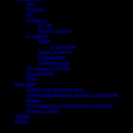
Qui ?
Pourquoi ?
Où ?
Comment ?
En vélo
En vélos couchés
Le matériel
Rouler
La mécanique
Dormir & manger
Communiquer
Se faciliter la vie
Les vaccins et les dents
Les paperasses
Biblio
Bons plans
Emballer son vélo pour l’avion
Voyager gratuitement en Australie et en Nouvelle
Zélande
Payer moins cher les attractions en Australie et
Nouvelle Zélande
_Médias
Contact