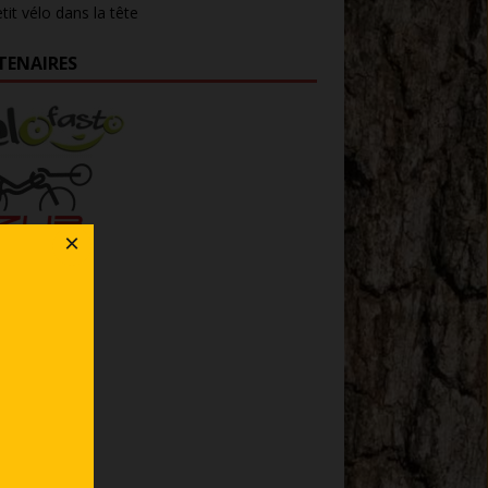
tit vélo dans la tête
TENAIRES
×