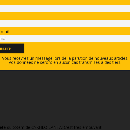
-mail
Vous recevrez un message lors de la parution de nouveaux articles.
Vos données ne seront en aucun cas transmises à des tiers.
quête du totem de CYKHLO LANTA! C’est très émouvant!