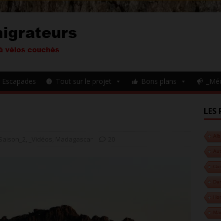
Escapades
Tout sur le projet
Bons plans
_Mé
LES 
Alb
Saison_2
,
_Vidéos
,
Madagascar
20
Aut
Cor
Da
Hon
Ma