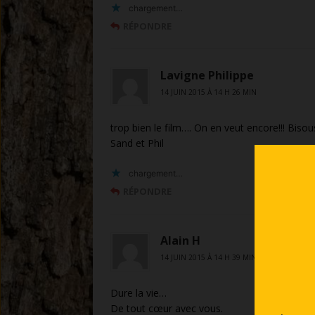
chargement…
RÉPONDRE
Lavigne Philippe
14 JUIN 2015 À 14 H 26 MIN
trop bien le film…. On en veut encore!!! Bisou
Sand et Phil
chargement…
RÉPONDRE
Alain H
14 JUIN 2015 À 14 H 39 MIN
Dure la vie…
De tout cœur avec vous.