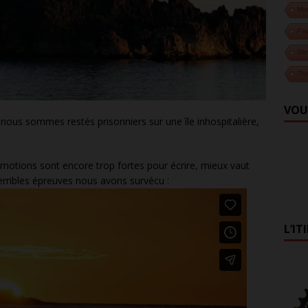
Mo
Pa
Slo
Tha
VOU
nous sommes restés prisonniers sur une île inhospitalière,
otions sont encore trop fortes pour écrire, mieux vaut
rribles épreuves nous avons survécu :
L’IT