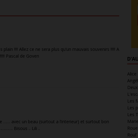
 plain !!!! Allez ce ne sera plus qu’un mauvais souvenirs !!!!! A
!!!!! Pascal de Goven
D'A
Alice
Angél
Deux 
L'esc
Les f
Les p
Les T
Marie
e …… avec un beau (surtout a l’interieur) et surtout bon
Roues
……. Bisous .. Lili ..
Roul