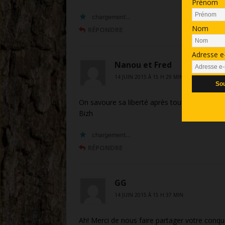
Prénom
chargement…
Nom
RÉPONDRE
Adresse e
Nanou et Fred
14 JUIN 2015 À 15 H 29 MIN
On savoure sa liberté après tout ça !
Bizh
chargement…
RÉPONDRE
GG
14 JUIN 2015 À 15 H 37 MIN
Ah! Merci de nous faire partager votre con