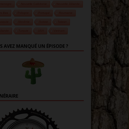
ntenegro
Nouvelle Calédonie
Nouvelle Zélande
ys Bas
Pologne
Portugal
Roumanie
vaquie
Slovénie
Suisse
Taiwan
ïlande
Turquie
USA
Vietnam
S AVEZ MANQUÉ UN ÉPISODE ?
INÉRAIRE