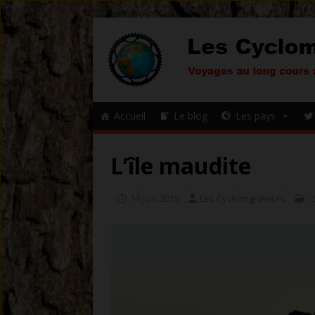
Accueil
Le blog
Les pays
L’île maudite
14 juin 2015
Les Cyclomigrateurs
_