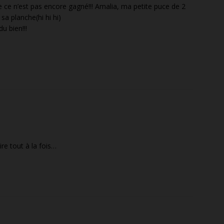
le ce n’est pas encore gagné!!! Amalia, ma petite puce de 2
sa planche(hi hi hi)
u bien!!!
ire tout à la fois…