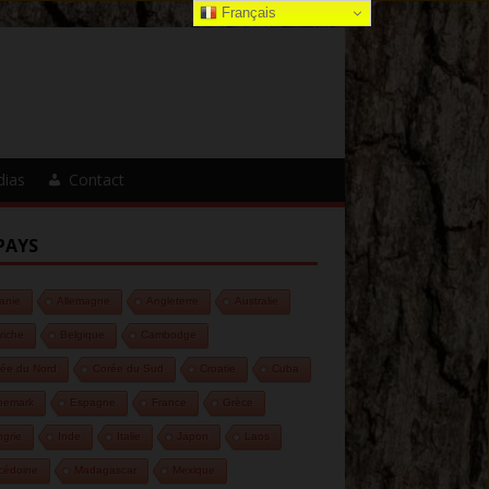
Français
dias
Contact
PAYS
anie
Allemagne
Angleterre
Australie
riche
Belgique
Cambodge
ée du Nord
Corée du Sud
Croatie
Cuba
nemark
Espagne
France
Grèce
grie
Inde
Italie
Japon
Laos
cédoine
Madagascar
Mexique